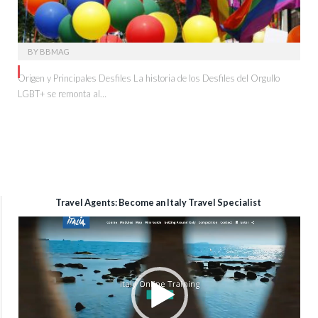
BY
BBMAG
Origen y Principales Desfiles La historia de los Desfiles del Orgullo
LGBT+ se remonta al…
Travel Agents: Become an Italy Travel Specialist
Reproductor
de
vídeo