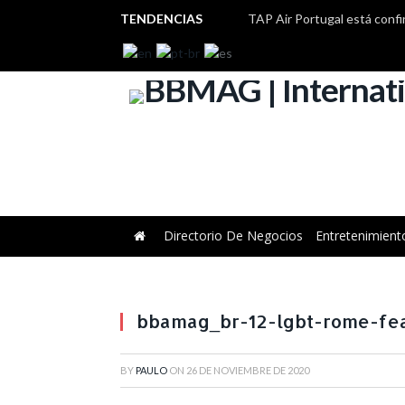
TENDENCIAS
Directorio De Negocios
Entretenimient
bbamag_br-12-lgbt-rome-fe
BY
PAULO
ON
26 DE NOVIEMBRE DE 2020