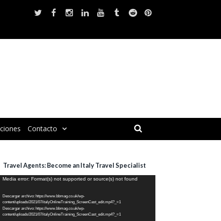
iciones
Contacto
Travel Agents: Become an Italy Travel Specialist
eproductor
Media error: Format(s) not supported or source(s) not found
e
Descargar archivo: https://www.bbmag.co.uk/wp-
ídeo
content/uploads/2021/07/italyOnlineTraining_ScreenCast_edit.mp4?_=1
Descargar archivo: https://www.bbmag.co.uk/wp-
content/uploads/2021/07/italyOnlineTraining_ScreenCast_edit.mp4?_=1