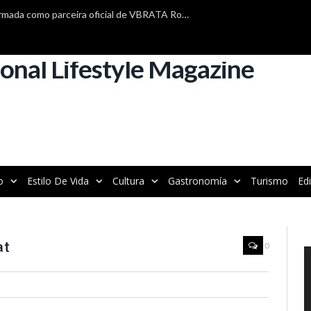
TAP Air Portugal está confirmada como parceira oficial de VBRATA Roadshow 2025
o
Estilo De Vida
Cultura
Gastronomía
Turismo
Ed
at
0
R
d
v