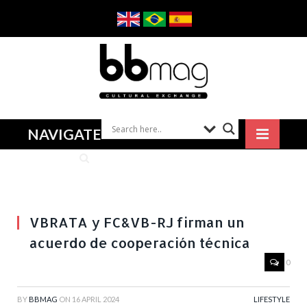
NAVIGATE
VBRATA y FC&VB-RJ firman un
acuerdo de cooperación técnica
0
BY
BBMAG
ON
16 APRIL 2024
LIFESTYLE