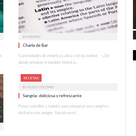
BY
BBMAG
Charla de Bar
en
Curiosidades de América Latina y de los latinos – ¿De
dónde proviene el nombre América…
RECETAS
BY
HUGO TOLOMEI
Sangría: deliciosa y refrescante
Pasos sencillos y rápidos para preparar una sangría y
disfrutar con amigos Nacida en el…