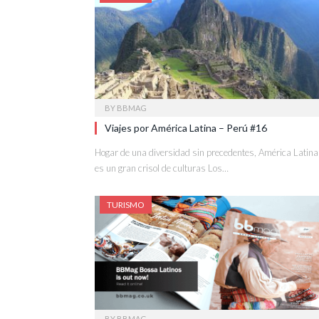
BY
BBMAG
Viajes por América Latina – Perú #16
Hogar de una diversidad sin precedentes, América Latina
es un gran crisol de culturas Los…
TURISMO
BY
BBMAG