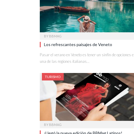
BY
BBMAG
Los refrescantes paisajes de Veneto
Pasar el verano en Veneto es tener un sinfín de opciones 
una de las regiones italianas…
TURISMO
BY
BBMAG
¡Llegó la nueva edición de BBMag Latinos!