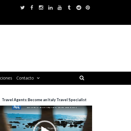
iciones
Contacto
Travel Agents: Become an Italy Travel Specialist
eproductor
e
ídeo