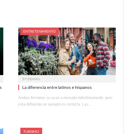
ENTRETENIMIENTO
BY
BBMAG
s
La diferencia entre latinos e hispanos
Ambos términos se usan a menudo indistintamente, pero
esta definición no siempre es correcta Las…
TURISMO