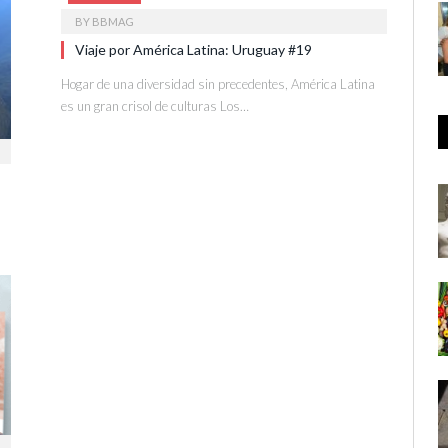
BY
BBMAG
Viaje por América Latina: Uruguay #19
Hogar de una diversidad sin precedentes, América Latina
es un gran crisol de culturas Los…