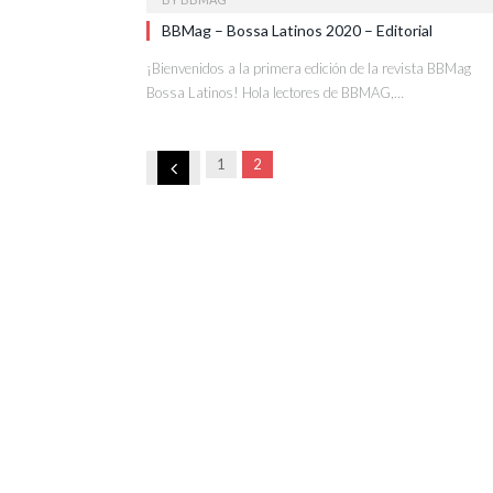
BBMag – Bossa Latinos 2020 – Editorial
¡Bienvenidos a la primera edición de la revista BBMag
Bossa Latinos! Hola lectores de BBMAG,…
Previous
1
2