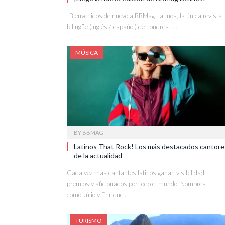
¡Bienvenidos de nuevo a BBMag Latinos, la única revista
bilingüe (inglés / español) de Londres! …
MÚSICA
BY
BBMAG
Latinos That Rock! Los más destacados cantore
de la actualidad
Cada vez más cantantes latinos ganan visibilidad,
premios y aficionados por todo el mundo Nombres
como Júlio y Enrique…
TURISMO