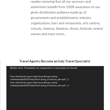
readers ensuring that all our sponsors and
advertisers benefit from 100% awareness to our
given distribution audience made up of
governments and establishments, industry
organisations, bars and restaurants, arts centres,
schools, cinemas, theatres, shows, festivals, events’
venues and many more...
Travel Agents: Become an Italy Travel Specialist
Tocador
Media error: Format(s) not supported or source(s) not found
de
Fazer download do arquivo: https://www.bbmag.co.uk/wp-
vídeo
content/uploads/2021/07/italyOnlineTraining_ScreenCast_edit.mp4?_=1
Fazer download do arquivo: https://www.bbmag.co.uk/wp-
content/uploads/2021/07/italyOnlineTraining_ScreenCast_edit.mp4?_=1