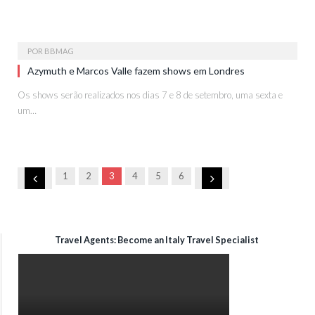
POR
BBMAG
Azymuth e Marcos Valle fazem shows em Londres
Os shows serão realizados nos dias 7 e 8 de setembro, uma sexta e
um…
Anterior
Próximo
1
2
3
4
5
6
Travel Agents: Become an Italy Travel Specialist