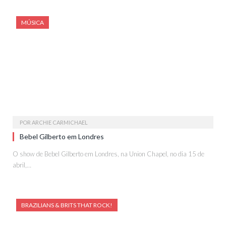
MÚSICA
POR
ARCHIE CARMICHAEL
Bebel Gilberto em Londres
O show de Bebel Gilberto em Londres, na Union Chapel, no dia 15 de
abril,…
BRAZILIANS & BRITS THAT ROCK!