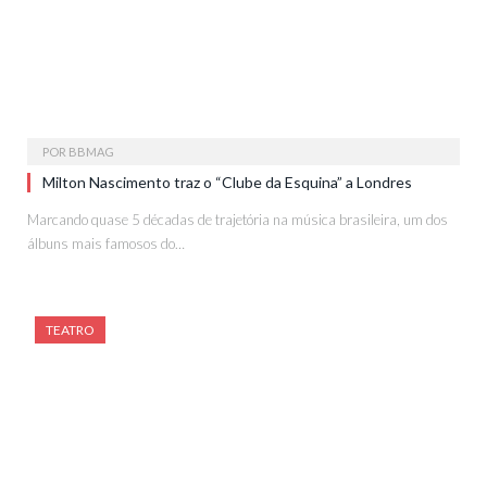
POR
BBMAG
Milton Nascimento traz o “Clube da Esquina” a Londres
Marcando quase 5 décadas de trajetória na música brasileira, um dos
álbuns mais famosos do…
TEATRO