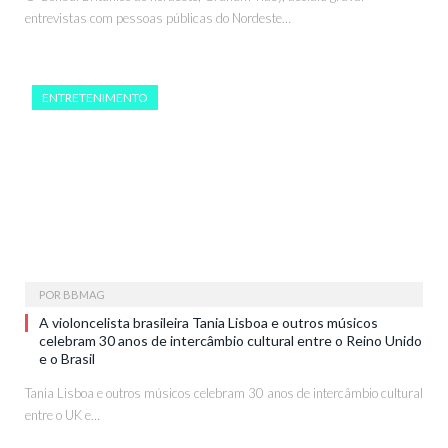
entrevistas com pessoas públicas do Nordeste…
ENTRETENIMENTO
POR
BBMAG
A violoncelista brasileira Tania Lisboa e outros músicos
celebram 30 anos de intercâmbio cultural entre o Reino Unido
e o Brasil
Tania Lisboa e outros músicos celebram 30 anos de intercâmbio cultural
entre o UK e…