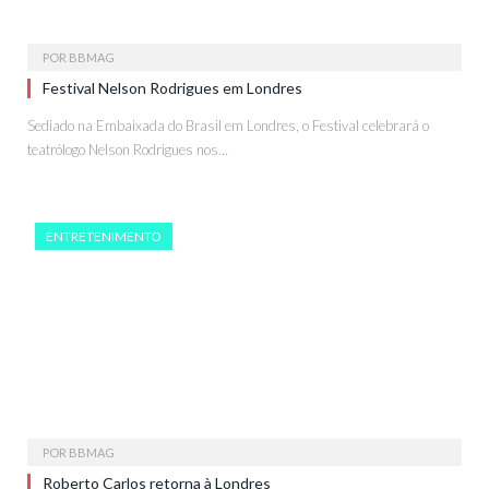
POR
BBMAG
Festival Nelson Rodrigues em Londres
Sediado na Embaixada do Brasil em Londres, o Festival celebrará o
teatrólogo Nelson Rodrigues nos…
ENTRETENIMENTO
POR
BBMAG
Roberto Carlos retorna à Londres