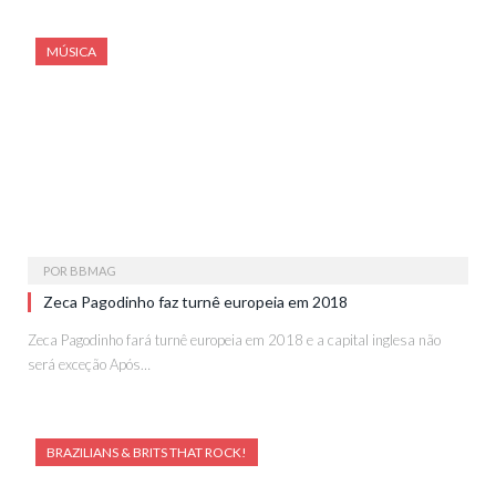
MÚSICA
POR
BBMAG
Zeca Pagodinho faz turnê europeia em 2018
Zeca Pagodinho fará turnê europeia em 2018 e a capital inglesa não
será exceção Após…
BRAZILIANS & BRITS THAT ROCK!