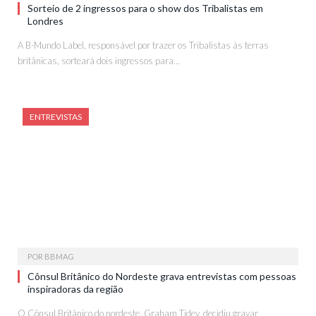
Sorteio de 2 ingressos para o show dos Tribalistas em
Londres
A B-Mundo Label, responsável por trazer os Tribalistas às terras
britânicas, sorteará dois ingressos para…
ENTREVISTAS
POR
BBMAG
Cônsul Britânico do Nordeste grava entrevistas com pessoas
inspiradoras da região
O Cônsul Britânico do nordeste, Graham Tidey, decidiu gravar