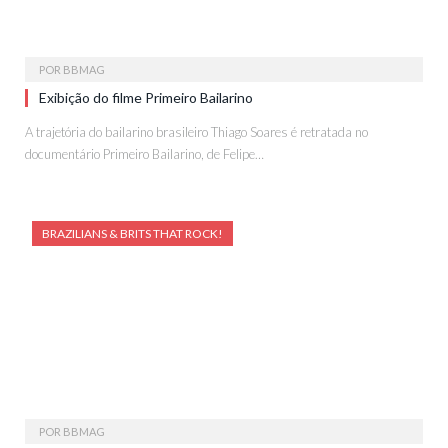
POR
BBMAG
Exibição do filme Primeiro Bailarino
A trajetória do bailarino brasileiro Thiago Soares é retratada no
documentário Primeiro Bailarino, de Felipe…
BRAZILIANS & BRITS THAT ROCK!
POR
BBMAG