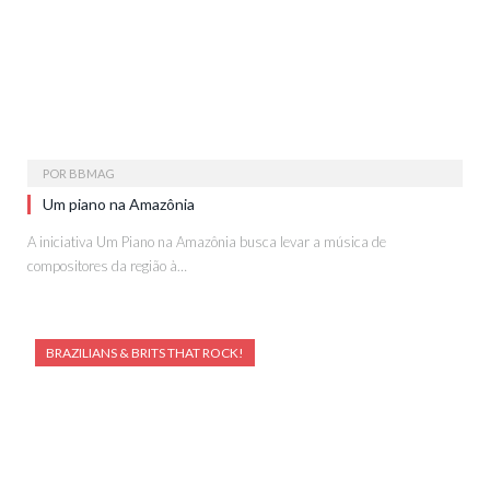
POR
BBMAG
Um piano na Amazônia
A iniciativa Um Piano na Amazônia busca levar a música de
compositores da região à…
BRAZILIANS & BRITS THAT ROCK!