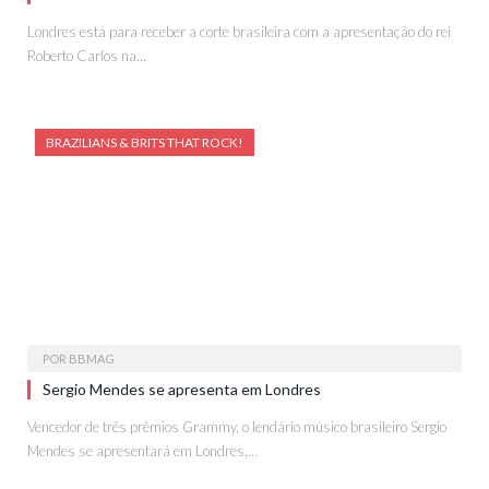
Londres está para receber a corte brasileira com a apresentação do rei
Roberto Carlos na…
BRAZILIANS & BRITS THAT ROCK!
POR
BBMAG
Sergio Mendes se apresenta em Londres
Vencedor de três prêmios Grammy, o lendário músico brasileiro Sergio
Mendes se apresentará em Londres,…