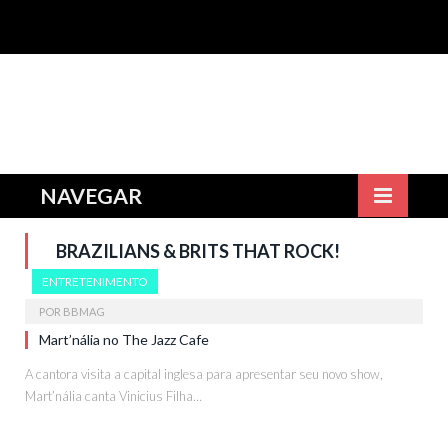
NAVEGAR
BRAZILIANS & BRITS THAT ROCK!
ENTRETENIMENTO
POR
BBMAG
Mart’nália no The Jazz Cafe
A cantora visita a capital inglesa para apresentar seu novo show,
Mart’nália canta Vinicius Filha…