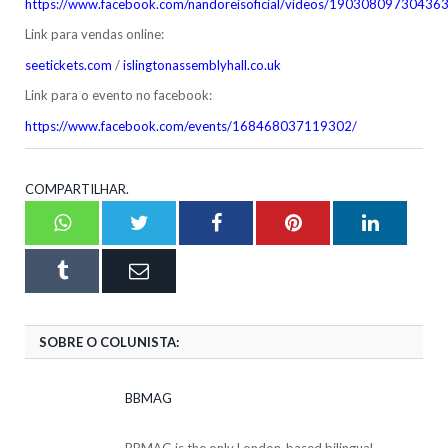
https://www.facebook.com/nandoreisoficial/videos/19030809730436
Link para vendas online:
seetickets.com
/
islingtonassemblyhall.co.uk
Link para o evento no facebook:
https://www.facebook.com/events/168468037119302/
COMPARTILHAR.
Whatsapp
Twitter
Facebook
Pinterest
LinkedI
Tumblr
Email
SOBRE O COLUNISTA:
BBMAG