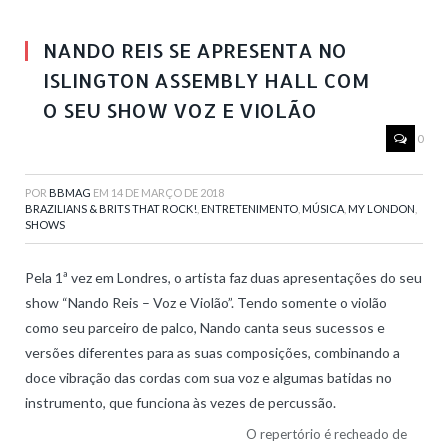
NANDO REIS SE APRESENTA NO
ISLINGTON ASSEMBLY HALL COM
O SEU SHOW VOZ E VIOLÃO
0
POR
BBMAG
EM
14 DE MARÇO DE 2018
BRAZILIANS & BRITS THAT ROCK!
,
ENTRETENIMENTO
,
MÚSICA
,
MY LONDON
,
SHOWS
Pela 1ª vez em Londres, o artista faz duas apresentações do seu
show “Nando Reis – Voz e Violão”. Tendo somente o violão
como seu parceiro de palco, Nando canta seus sucessos e
versões diferentes para as suas composições, combinando a
doce vibração das cordas com sua voz e algumas batidas no
instrumento, que funciona às vezes de percussão.
O repertório é recheado de