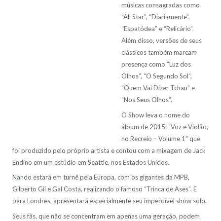
músicas consagradas como
“All Star”, “Diariamente”,
“Espatódea” e “Relicário”.
Além disso, versões de seus
clássicos também marcam
presença como “Luz dos
Olhos”, “O Segundo Sol”,
“Quem Vai Dizer Tchau” e
“Nos Seus Olhos”.
O Show leva o nome do
álbum de 2015: “Voz e Violão,
no Recreio – Volume 1” que
foi produzido pelo próprio artista e contou com a mixagem de Jack
Endino em um estúdio em Seattle, nos Estados Unidos.
Nando estará em turnê pela Europa, com os gigantes da MPB,
Gilberto Gil e Gal Costa, realizando o famoso “Trinca de Ases”. E
para Londres, apresentará especialmente seu imperdível show solo.
Seus fãs, que não se concentram em apenas uma geração, podem