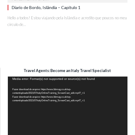
Diario de Bordo, Islândia – Capitulo 1
Hello a todos! Estou viajando pela Islândia e acredito que poucos no meu
círculo de…
Travel Agents: Become an Italy Travel Specialist
Tocador
Media error: Format(s) not supported or source(s) not found
de
Fazer download do arquivo: https://www.bbmag.co.uk/wp-
vídeo
content/uploads/2021/07/italyOnlineTraining_ScreenCast_edit.mp4?_=1
Fazer download do arquivo: https://www.bbmag.co.uk/wp-
content/uploads/2021/07/italyOnlineTraining_ScreenCast_edit.mp4?_=1