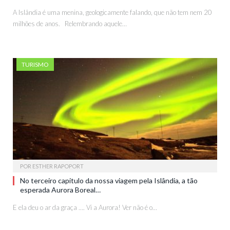
A Islândia é uma menina, geologicamente falando, que não tem nem 20
milhões de anos. Relembrando aquele…
TURISMO
POR
ESTHER RAPOPORT
No terceiro capitulo da nossa viagem pela Islândia, a tão
esperada Aurora Boreal…
E ela deu o ar da graça …. Vi a Aurora! Ver não é o…