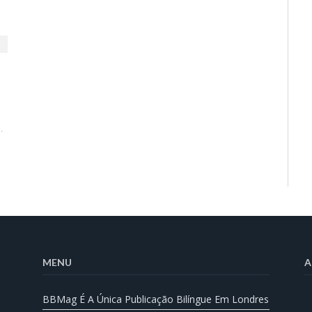
…
MENU
A
BBMag É A Única Publicação Bilíngue Em Londres