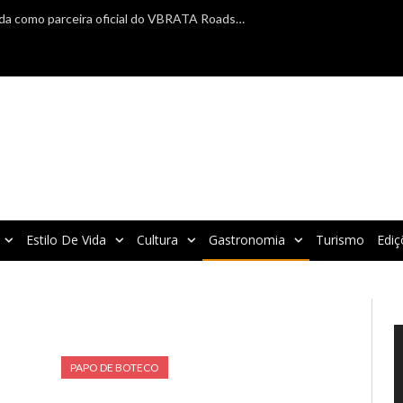
TAP Air Portugal é confirmada como parceira oficial do VBRATA Roadshow 2025
Estilo De Vida
Cultura
Gastronomia
Turismo
Ediç
T
d
v
PAPO DE BOTECO