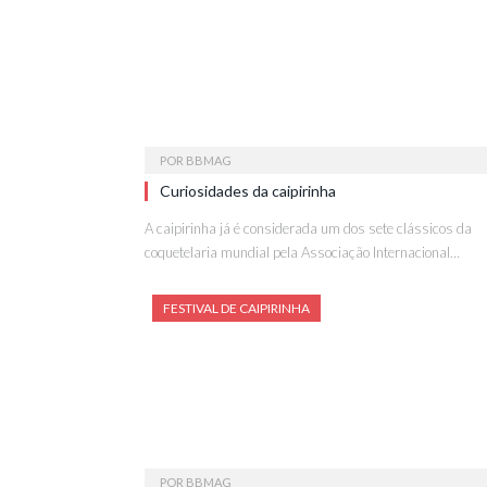
POR
BBMAG
Curiosidades da caipirinha
A caipirinha já é considerada um dos sete clássicos da
coquetelaria mundial pela Associação Internacional…
FESTIVAL DE CAIPIRINHA
POR
BBMAG