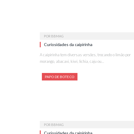
POR
BBMAG
Curiosidades da caipirinha
A caipirinha tem diversas versões, trocando o limão por
morango, abacaxi, kiwi, lichia, caju ou…
PAPO DE BOTECO
POR
BBMAG
Curiosidades da caipirinha