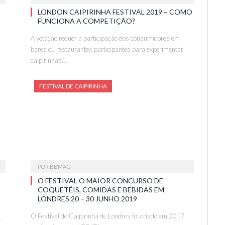
LONDON CAIPIRINHA FESTIVAL 2019 – COMO
FUNCIONA A COMPETIÇÃO?
A votação requer a participação dos consumidores em
bares ou restaurantes participantes para experimentar
caipirinhas…
FESTIVAL DE CAIPIRINHA
POR
BBMAG
A
O FESTIVAL O MAIOR CONCURSO DE
COQUETÉIS, COMIDAS E BEBIDAS EM
LONDRES 20 – 30 JUNHO 2019
O Festival de Caipirinha de Londres foi criado em 2017
…