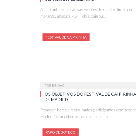
A caipirinha tem diversas versões, trocando o limão por
morango, abacaxi, kiwi, lichia, caju ou…
FESTIVAL DE CAIPIRINHA
POR
BBMAG
OS OBJETIVOS DO FESTIVAL DE CAIPIRINH
DE MADRID
Promover bares e restaurantes participantes com sede 
Madrid Gerar cobertura de mídia de alta…
PAPO DE BOTECO