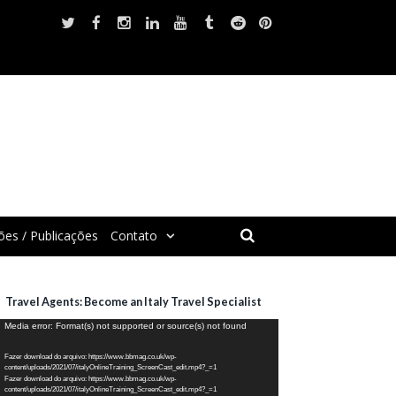
ões / Publicações
Contato
Travel Agents: Become an Italy Travel Specialist
ocador
Media error: Format(s) not supported or source(s) not found
e
Fazer download do arquivo: https://www.bbmag.co.uk/wp-
ídeo
content/uploads/2021/07/italyOnlineTraining_ScreenCast_edit.mp4?_=1
Fazer download do arquivo: https://www.bbmag.co.uk/wp-
content/uploads/2021/07/italyOnlineTraining_ScreenCast_edit.mp4?_=1