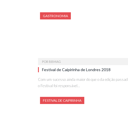
GASTRONOMIA
POR
BBMAG
Festival de Caipirinha de Londres 2018
Com um sucesso ainda maior do que o da edição passad
o Festival foi responsável…
FESTIVAL DE CAIPIRINHA