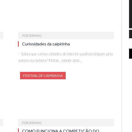
POR
BBMAG
Curiosidades da caipirinha
– Sabia que várias cidades do interior paulista brigam pela
autoria da bebida? Matão, Jaboticabal,…
FESTIVAL DE CAIPIRINHA
POR
BBMAG
COMO FUNCIONA A COMPETIÇÃO DO