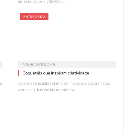
em Londres pela VBRATA -…
ENTREVISTAS
POR
HUGO TOLOMEI
Coquetéis que inspiram criatividade
a,
A cidade de Londres clama por inovação e explora novos
conceitos e tendências no universo…