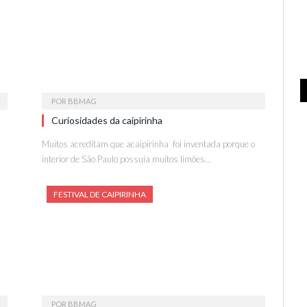
POR
BBMAG
Curiosidades da caipirinha
Muitos acreditam que acaipirinha foi inventada porque o
interior de São Paulo possuía muitos limões…
FESTIVAL DE CAIPIRINHA
POR
BBMAG