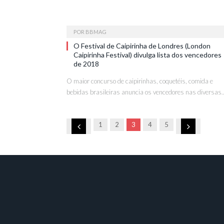
POR
BBMAG
O Festival de Caipirinha de Londres (London
Caipirinha Festival) divulga lista dos vencedores
de 2018
O maior concurso de caipirinhas, coquetéis, comida e
bebidas brasileiras anuncia os vencedores nas diversas
Anterior
Próximo
1
2
3
4
5