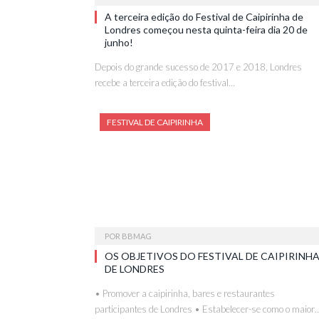
A terceira edição do Festival de Caipirinha de
Londres começou nesta quinta-feira dia 20 de
junho!
Depois do grande sucesso de 2017 e 2018, Londres
recebe a terceira edição do festival…
FESTIVAL DE CAIPIRINHA
POR
BBMAG
OS OBJETIVOS DO FESTIVAL DE CAIPIRINH
DE LONDRES
• Promover a caipirinha, bares e restaurantes
participantes de Londres • Estabelecer-se como o maior